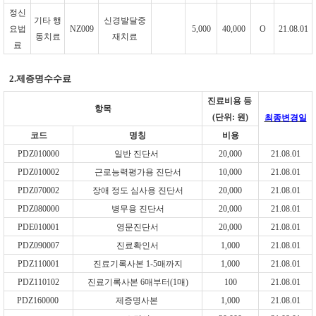
정신
기타 행
신경발달중
요법
NZ009
5,000
40,000
O
21.08.01
동치료
재치료
료
2.
제증명수수료
진료비용 등
항목
(
단위
:
원
)
최종변경일
코드
명칭
비용
PDZ010000
일반 진단서
20,000
21.08.01
PDZ010002
근로능력평가용 진단서
10,000
21.08.01
PDZ070002
장애 정도 심사용 진단서
20,000
21.08.01
PDZ080000
병무용 진단서
20,000
21.08.01
PDE010001
영문진단서
20,000
21.08.01
PDZ090007
진료확인서
1,000
21.08.01
PDZ110001
진료기록사본
1-5
매까지
1,000
21.08.01
PDZ110102
진료기록사본
6
매부터
(1
매
)
100
21.08.01
PDZ160000
제증명사본
1,000
21.08.01