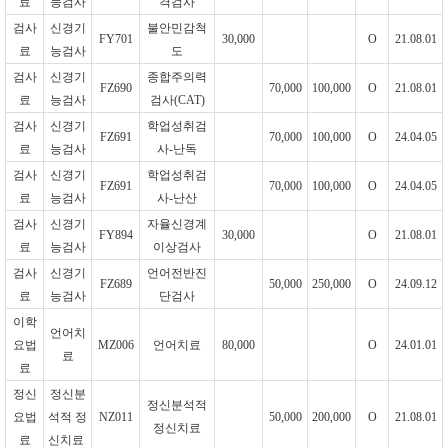
료
능검사
격검사
검사
신경기
불안민감척
FY701
30,000
O
21.08.01
료
능검사
도
검사
신경기
종합주의력
FZ690
70,000
100,000
O
21.08.01
료
능검사
검사
(CAT)
검사
신경기
학업성취검
FZ691
70,000
100,000
O
24.04.05
료
능검사
사
-
난독
검사
신경기
학업성취검
FZ691
70,000
100,000
O
24.04.05
료
능검사
사
-
난산
검사
신경기
자율신경계
FY894
30,000
O
21.08.01
료
능검사
이상검사
검사
신경기
언어전반진
FZ689
50,000
250,000
O
24.09.12
료
능검사
단검사
이학
언어치
요법
MZ006
언어치료
80,000
O
24.01.01
료
료
정신
정신분
정신분석적
요법
석적 정
NZ011
50,000
200,000
O
21.08.01
정신치료
료
신치료