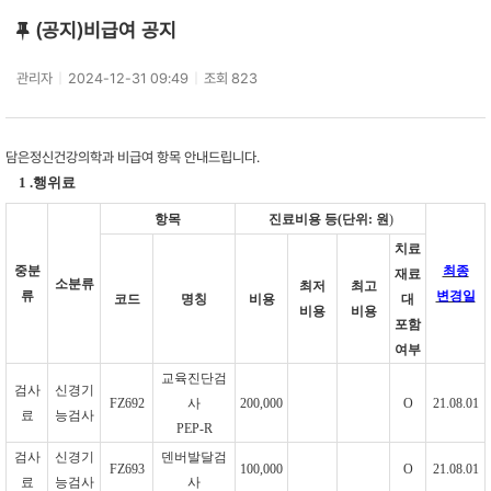
(공지)비급여 공지
관리자
|
2024-12-31 09:49
|
조회 823
담은정신건강의학과 비급여 항목 안내드립니다.
1 .
행위료
항목
진료비용 등
(
단위
:
원
)
치료
중분
최종
재료
소분류
최저
최고
류
변경일
코드
명칭
비용
대
비용
비용
포함
여부
교육진단검
검사
신경기
FZ692
사
200,000
O
21.08.01
료
능검사
PEP-R
검사
신경기
덴버발달검
FZ693
100,000
O
21.08.01
료
능검사
사