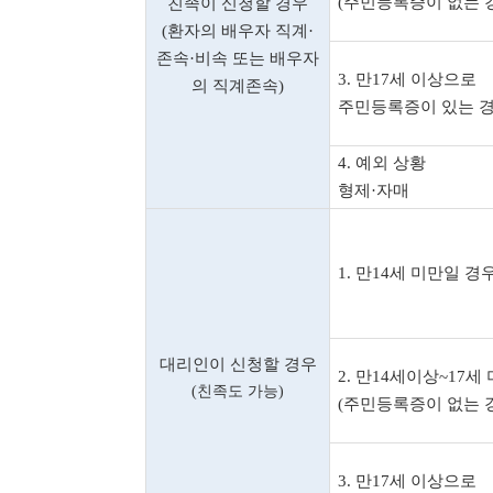
(
주민등록증이 없는 
친족이 신청할 경우
(
환자의 배우자 직계
·
존속
·
비속 또는 배우자
3.
만
17
세 이상으로
의 직계존속
)
주민등록증이 있는 
4.
예외 상황
형제
·
자매
1.
만
14
세 미만일 경
대리인이 신청할 경우
2.
만
14
세이상
~17
세 
(
친족도 가능
)
(
주민등록증이 없는 
3.
만
17
세 이상으로