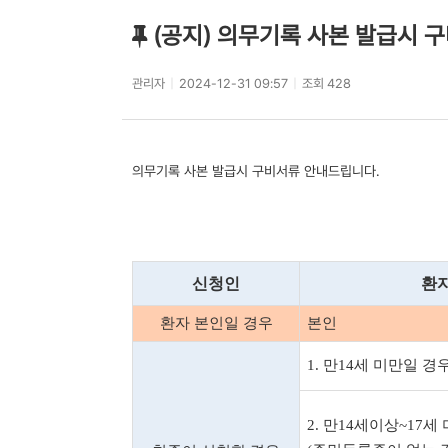
(공지) 의무기록 사본 발급시 
관리자
|
2024-12-31 09:57
|
조회 428
의무기록 사본 발급시 구비서류 안내드립니다.
신청인
환
환자 본인일 경우
본인
1.
만
14
세 미만일 경
2.
만
14
세이상
~17
세