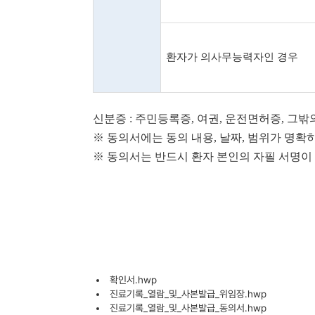
환자가 의사무능력자인 경우
신분증
:
주민등록증
,
여권
,
운전면허증
,
그밖
※
동의서에는 동의 내용
,
날짜
,
범위가 명확
※
동의서는 반드시 환자 본인의 자필 서명이
확인서.hwp
진료기록_열람_및_사본발급_위임장.hwp
진료기록_열람_및_사본발급_동의서.hwp